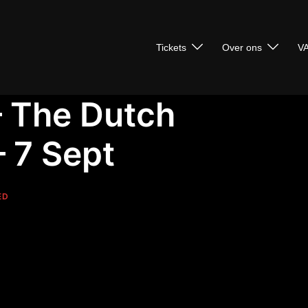
Tickets
Over ons
VA
 The Dutch
 7 Sept
ED