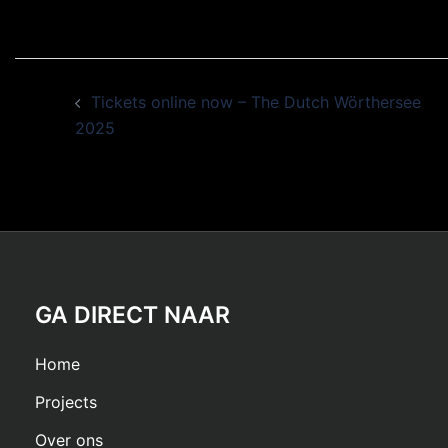
Tickets online now – The Dutch Wörthersee
2025
GA DIRECT NAAR
Home
Projects
Over ons