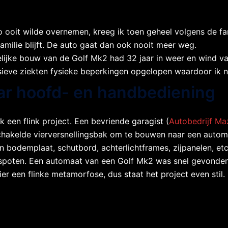
 ooit wilde overnemen, kreeg ik toen geheel volgens de famil
amilie blijft. De auto gaat dan ook nooit meer weg.
lijke bouw van de Golf Mk2 had 32 jaar in weer en wind va
sieve ziekten fysieke beperkingen opgelopen waardoor ik n
ar hoofd- en handbediening
 een flink project. Een bevriende garagist (
Autobedrijf Ma
chakelde vierversnellingsbak om te bouwen naar een autom
bodemplaat, schutbord, achterlichtframes, zijpanelen, etc
r gespoten. Een automaat van een Golf Mk2 was snel gevon
 een flinke metamorfose, dus staat het project even stil.